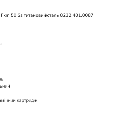
o Fkm 50 Ss титановий/сталь 8232.401.0087
а
ль
льний
амічний картридж