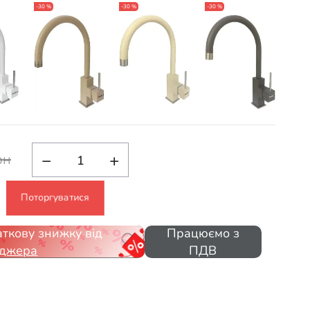
-30 %
-30 %
-30 %
-30 %
−
+
рн
Поторгуватися
ткову знижку від
Працюємо з
джера
ПДВ