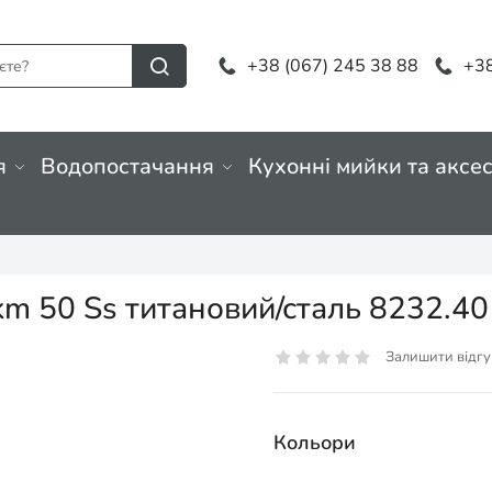
+38 (067) 245 38 88
+38
я
Водопостачання
Кухонні мийки та аксе
km 50 Ss титановий/сталь 8232.4
Залишити відгу
Кольори