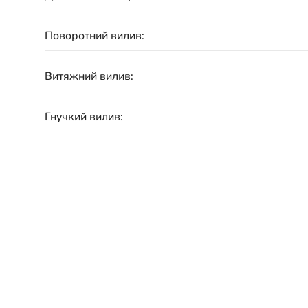
Поворотний вилив:
Витяжний вилив:
Гнучкий вилив:
Під фільтровану воду:
Матеріал:
Підключення:
Гарантія: