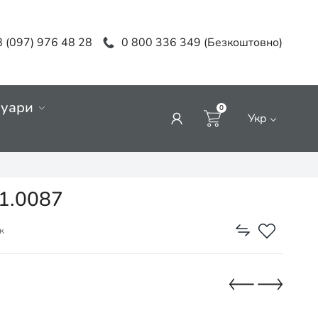
 (097) 976 48 28
0 800 336 349 (Безкоштовно)
суари
0
Укр
01.0087
к