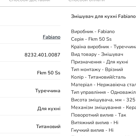
Змішувач для кухні Fabian
Виробник - Fabiano
Fabiano
Серія - Fkm 50 Ss
Країна виробник - Туреччин
Вид товару - Змішувач
8232.401.0087
Призначення - Для кухні
Тип монтажу - Врізний
Fkm 50 Ss
Колір - Титановий/сталь
Матеріал - Нержавіюча ста
Туреччина
Тип управління - Одноважі
Висота змішувача, мм - 325
Механізм змішування - Кер
Для кухні
Поворотний вилив - Так
Витяжний вилив - Ні
Титановий
Гнучкий вилив - Ні