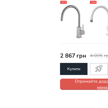
-30 %
-30 %
2 867
грн
4 095
г
Купити
Отримайте дода
мене