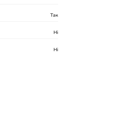
Так
Ні
Ні
Ні
Нержавіюча сталь
3/8 "G
24 місяці