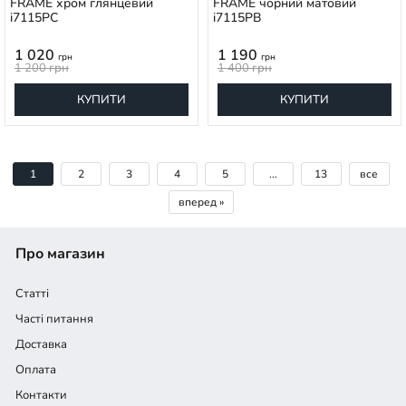
FRAME хром глянцевий
FRAME чорний матовий
i7115PC
i7115PB
1 020
1 190
грн
грн
1 200
грн
1 400
грн
КУПИТИ
КУПИТИ
1
2
3
4
5
...
13
все
вперед »
Про магазин
Статті
Часті питання
Доставка
Оплата
Контакти