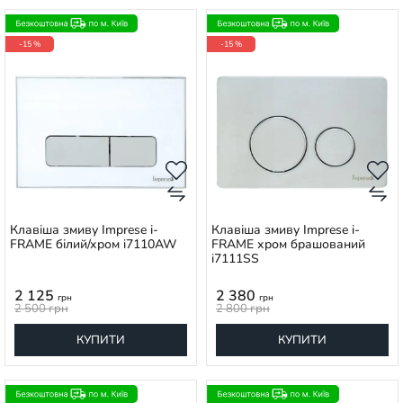
-15 %
-15 %
Клавіша змиву Imprese i-
Клавіша змиву Imprese i-
FRAME білий/хром i7110AW
FRAME хром брашований
i7111SS
2 125
2 380
грн
грн
2 500
грн
2 800
грн
КУПИТИ
КУПИТИ