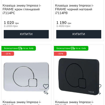
Клавіша змиву Imprese i-
Клавіша змиву Imprese i-
FRAME хром глянцевий
FRAME чорний матовий
i7114PC
i7114PB
1 020
1 190
грн
грн
1 200
грн
1 400
грн
КУПИТИ
КУПИТИ
-15 %
-15 %
Клавіша змиву Imprese i-
Клавіша змиву Imprese i-