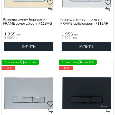
Клавіша змиву Imprese i-
Клавіша змиву Imprese i-
FRAME золото/хром i7113AG
FRAME срібло/хром i7113AP
1 955
1 955
грн
грн
2 300
грн
2 300
грн
КУПИТИ
КУПИТИ
-15 %
-15 %