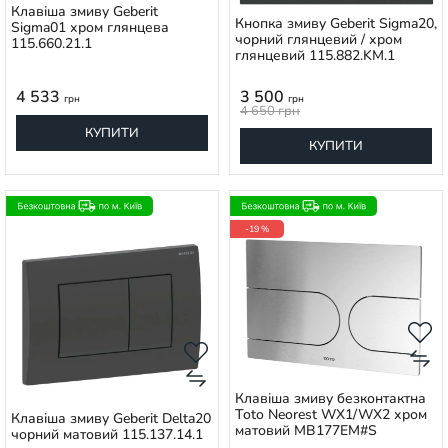
Клавіша змиву Geberit
Кнопка змиву Geberit Sigma20,
Sigma01 хром глянцева
чорний глянцевий / хром
115.660.21.1
глянцевий 115.882.KM.1
4 533
3 500
грн
грн
4 650
грн
КУПИТИ
КУПИТИ
-19 %
Клавіша змиву безконтактна
Toto Neorest WX1/WX2 хром
Клавіша змиву Geberit Delta20
матовий MB177EM#S
чорний матовий 115.137.14.1