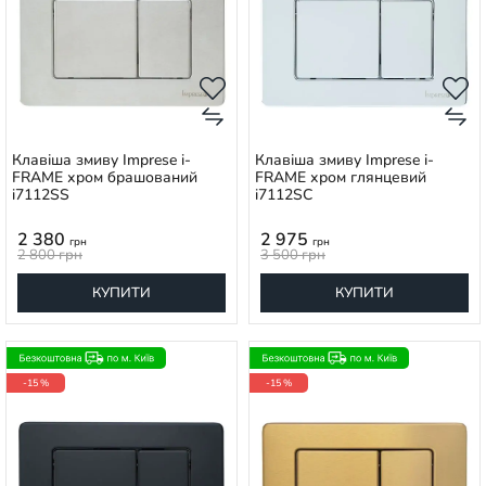
Клавіша змиву Imprese i-
Клавіша змиву Imprese i-
FRAME хром брашований
FRAME хром глянцевий
i7112SS
i7112SC
2 380
2 975
грн
грн
2 800
грн
3 500
грн
КУПИТИ
КУПИТИ
-15 %
-15 %