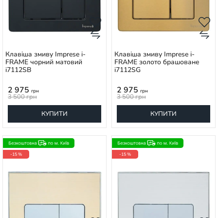
Клавіша змиву Imprese i-
Клавіша змиву Imprese i-
FRAME чорний матовий
FRAME золото брашоване
i7112SB
i7112SG
2 975
2 975
грн
грн
3 500
грн
3 500
грн
КУПИТИ
КУПИТИ
-15 %
-15 %