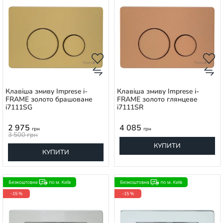
Клавіша змиву Imprese i-
Клавіша змиву Imprese i-
FRAME золото брашоване
FRAME золото глянцеве
i7111SG
i7111SR
2 975
4 085
грн
грн
3 500
грн
КУПИТИ
КУПИТИ
-15 %
-15 %