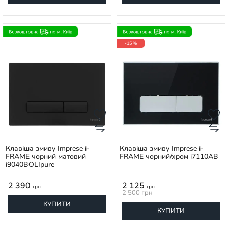
-15 %
Клавіша змиву Imprese i-
Клавіша змиву Imprese i-
FRAME чорний матовий
FRAME чорний/хром i7110AB
i9040ВOLIpure
2 390
2 125
грн
грн
2 500
грн
КУПИТИ
КУПИТИ