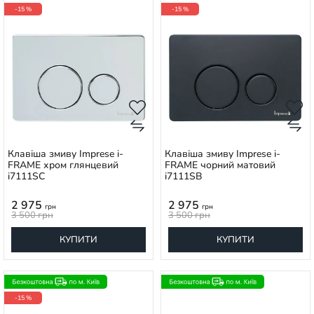
-15 %
-15 %
Клавіша змиву Imprese i-
Клавіша змиву Imprese i-
FRAME хром глянцевий
FRAME чорний матовий
i7111SC
i7111SB
2 975
2 975
грн
грн
3 500
грн
3 500
грн
КУПИТИ
КУПИТИ
-15 %