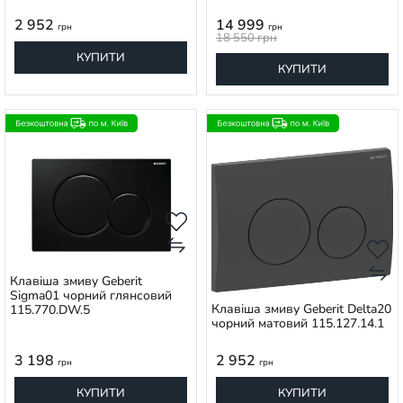
2 952
14 999
грн
грн
18 550
грн
КУПИТИ
КУПИТИ
Клавіша змиву Geberit
Sigma01 чорний глянсовий
Клавіша змиву Geberit Delta20
115.770.DW.5
чорний матовий 115.127.14.1
3 198
2 952
грн
грн
КУПИТИ
КУПИТИ