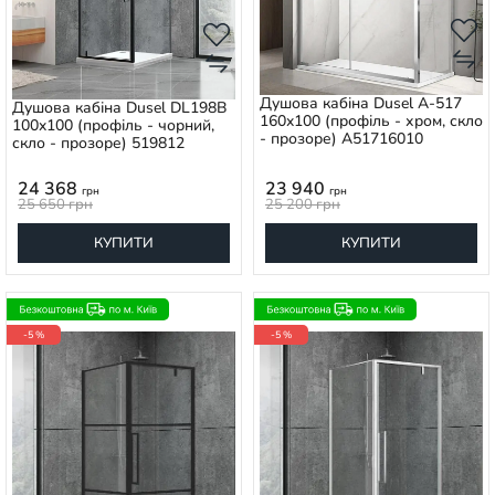
Душова кабіна Dusel A-517
Душова кабіна Dusel DL198B
160x100 (профіль - хром, скло
100x100 (профіль - чорний,
- прозоре) A51716010
скло - прозоре) 519812
24 368
23 940
грн
грн
25 650
грн
25 200
грн
КУПИТИ
КУПИТИ
-5 %
-5 %