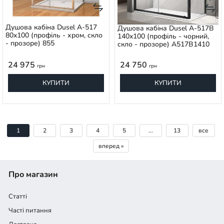
Душова кабіна Dusel A-517
Душова кабіна Dusel A-517B
80x100 (профіль - хром, скло
140x100 (профіль - чорний,
- прозоре) 855
скло - прозоре) A517B1410
24 975
24 750
грн
грн
КУПИТИ
КУПИТИ
1
2
3
4
5
...
13
все
вперед »
Про магазин
Статті
Часті питання