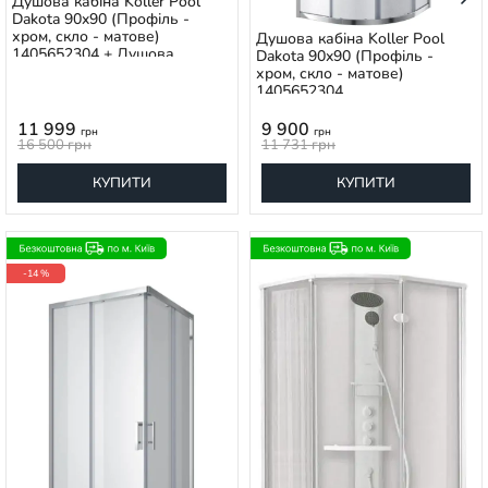
Душова кабіна Koller Pool
Dakota 90x90 (Профіль -
хром, скло - матове)
Душова кабіна Koller Pool
1405652304 + Душова
Dakota 90x90 (Профіль -
система Koller Pool Line Pro
хром, скло - матове)
хром 1138360305
1405652304
11 999
9 900
грн
грн
16 500
грн
11 731
грн
КУПИТИ
КУПИТИ
-14 %