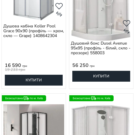
Душова кабіна Koller Pool
Grace 90х90 (профіль — хром,
скло — Grape) 1408642304
Душовий бокс Dusel Avenue
95x95 (профіль - білий, скло -
прозоре) 558003
16 590
56 250
грн
грн
19 233
грн
КУПИТИ
КУПИТИ