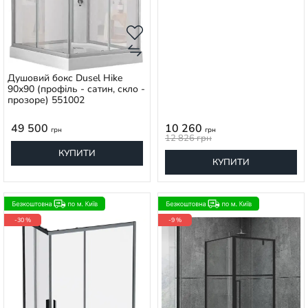
Душовий бокс Dusel Hike
90x90 (профіль - сатин, скло -
прозоре) 551002
49 500
10 260
грн
грн
12 826
грн
КУПИТИ
КУПИТИ
-30 %
-9 %