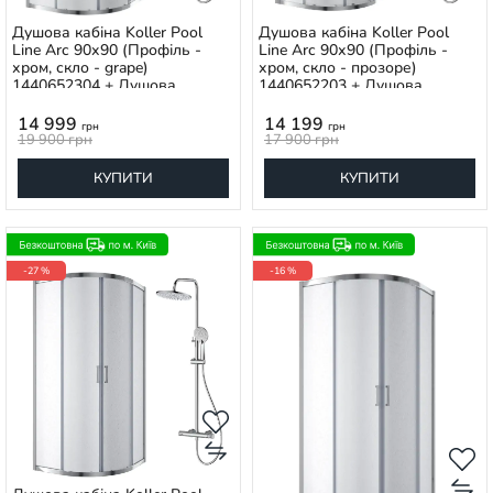
Душова кабіна Koller Pool
Душова кабіна Koller Pool
Line Arc 90х90 (Профіль -
Line Arc 90х90 (Профіль -
хром, скло - grape)
хром, скло - прозоре)
1440652304 + Душова
1440652203 + Душова
система Koller Pool Line Pro
система Koller Pool Line Pro
хром 1138360305
хром 1138360305
14 999
14 199
грн
грн
19 900
грн
17 900
грн
КУПИТИ
КУПИТИ
-27 %
-16 %