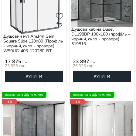
Душова кабіна Dusel
DL198BP 100x100 (профіль -
Душовий кут Am.Pm Gem
чорний, скло - прозоре)
Square Slide 120х80 (Профіль
519813
- чорний, скло - прозоре)
W90UG-403-120280-BT
17 875
23 897
грн
грн
25 535
грн
26 325
грн
КУПИТИ
КУПИТИ
-5 %
-5 %