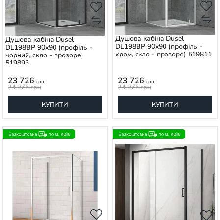
Душова кабіна Dusel
Душова кабіна Dusel
DL198BP 90x90 (профіль -
DL198BP 90x90 (профіль -
хром, скло - прозоре) 519811
чорний, скло - прозоре)
519893
23 726
23 726
грн
грн
24 975
грн
24 975
грн
КУПИТИ
КУПИТИ