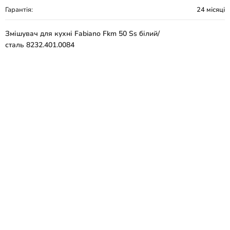
Гарантія:
24 місяці
Змішувач для кухні Fabiano Fkm 50 Ss білий/
сталь 8232.401.0084
Виробник - Fabiano
Серія - Fkm 50 Ss
Країна виробник - Туреччина
Вид товару - Змішувач
Призначення - Для кухні
Тип монтажу - Врізний
Колір - Білий/сталь
Матеріал - Нержавіюча сталь
Тип управління - Одноважільний
Висота змішувача, мм - 325
Механізм змішування - Керамічний картридж
Поворотний вилив - Так
Витяжний вилив - Ні
Гнучкий вилив - Ні
Під фільтровану воду - Ні