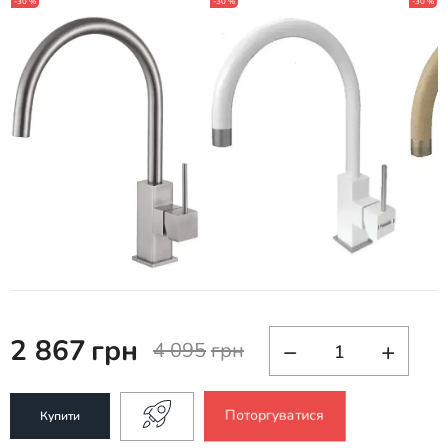
-30 %
-30 %
-30 %
2 867
грн
−
+
4 095
грн
Поторгуватися
Купити