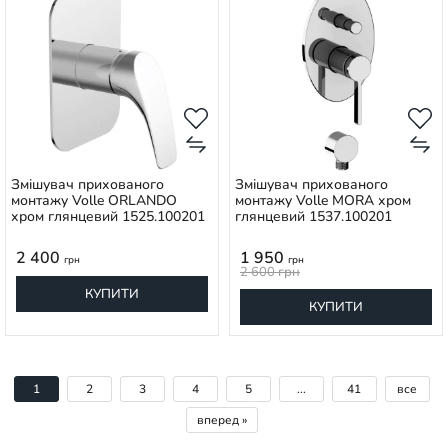
Змішувач прихованого
Змішувач прихованого
монтажу Volle ORLANDO
монтажу Volle MORA хром
хром глянцевий 1525.100201
глянцевий 1537.100201
2 400
1 950
грн
грн
2 600
грн
КУПИТИ
КУПИТИ
1
2
3
4
5
...
41
все
вперед »