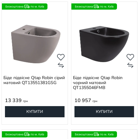
Біде підвісне Qtap Robin сірий
Біде підвісне Qtap Robin
матовий QT13551381GSG
чорний матовий
QT1355046FMB
13 339
10 957
грн
грн
КУПИТИ
КУПИТИ