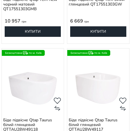
чорний матовий
глянцевий QT17551303GW
QT17551303GMB
10 957
6 669
грн
грн
КУПИТИ
КУПИТИ
Біде підвісне Qtap Taurus
Біде підвісне Qtap Taurus
білий глянцевий
білий глянцевий
QTTAU28W49118
QTTAU28W49117