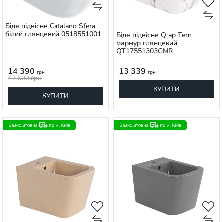
Біде підвісне Catalano Sfera
білий глянцевий 0518551001
Біде підвісне Qtap Tern
мармур глянцевий
QT17551303GMR
14 390
13 339
грн
грн
17 600
грн
КУПИТИ
КУПИТИ