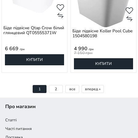
Біде підвісне Qtap Crow білий
Біде підвісне Koller Pool Cube
глянцевий QT05555371W
1504580198
6 669
4 990
грн
грн
7 150
грн
КУПИТИ
КУПИТИ
1
2
все
вперед »
Про магазин
Статті
Часті питання
Доставка