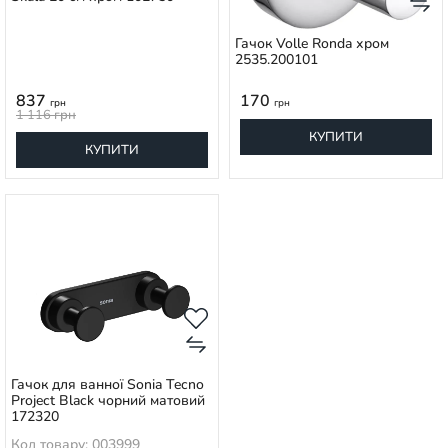
Гачок Volle Ronda хром
2535.200101
837
170
грн
грн
1 116
грн
КУПИТИ
КУПИТИ
Гачок для ванної Sonia Tecno
Project Black чорний матовий
172320
Код товару: 003999