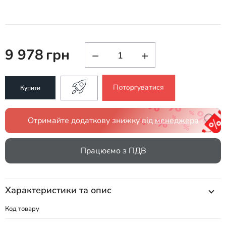
9 978
грн
−
+
Поторгуватися
Купити
Отримайте додаткову знижку від
менеджера
Працюємо з ПДВ
Характеристики та опис
Код товару