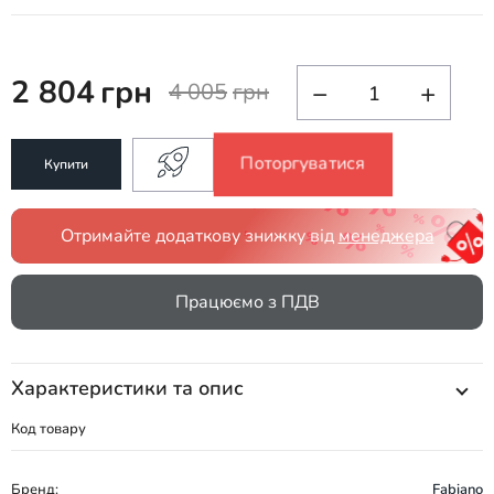
2 804
грн
−
+
4 005
грн
Поторгуватися
Купити
Отримайте додаткову знижку від
менеджера
Працюємо з ПДВ
Характеристики та опис
Код товару
Бренд:
Fabiano