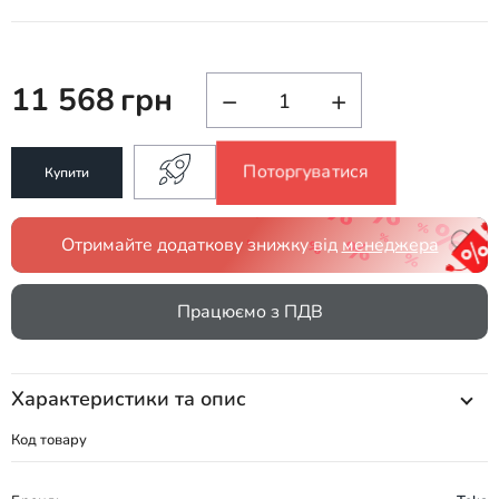
11 568
грн
−
+
Поторгуватися
Купити
Отримайте додаткову знижку від
менеджера
Працюємо з ПДВ
Характеристики та опис
Код товару