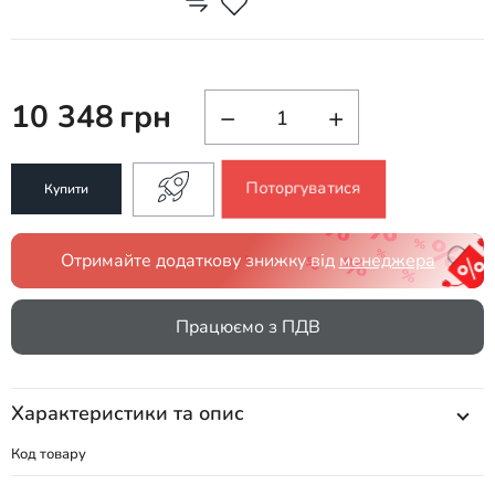
10 348
грн
−
+
Поторгуватися
Купити
Отримайте додаткову знижку від
менеджера
Працюємо з ПДВ
Характеристики та опис
Код товару