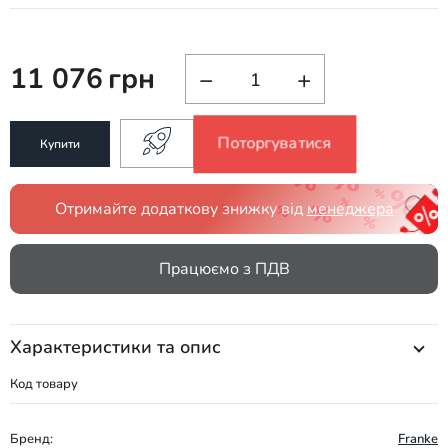
11 076
грн
−
+
Поторгуватися
Купити
Отримайте додаткову знижку від
менеджера
Працюємо з ПДВ
Характеристики та опис
Код товару
Бренд:
Franke