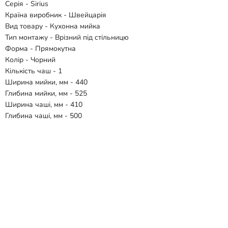
Серія - Sirius
Країна виробник - Швейцарія
Вид товару - Кухонна мийка
Тип монтажу - Врізний під стільницю
Форма - Прямокутна
Колір - Чорний
Кількість чаш - 1
Ширина мийки, мм - 440
Глибина мийки, мм - 525
Ширина чаші, мм - 410
Глибина чаші, мм - 500
Матеріал - Тектонайт
Гарантія - 10 років
Комплектація:
- Мийка
- Зливний клапан
- Сифон
Відгуки