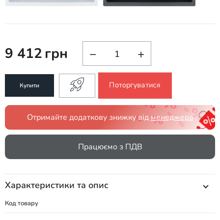
9 412
грн
−
+
Поторгуватися
Купити
Отримайте додаткову знижку від
менеджера
Працюємо з ПДВ
Характеристики та опис
Код товару