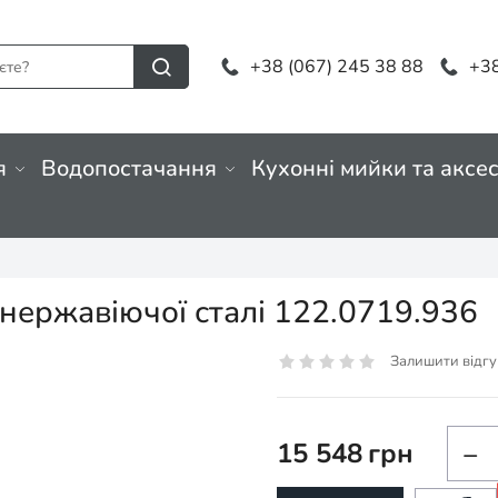
+38 (067) 245 38 88
+38
я
Водопостачання
Кухонні мийки та аксе
 нержавіючої сталі 122.0719.936
Залишити відгу
15 548
грн
−