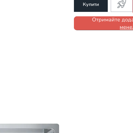
Купити
Отримайте дода
мене