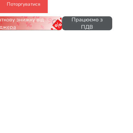
Поторгуватися
ткову знижку від
Працюємо з
джера
ПДВ