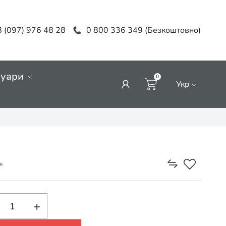
 (097) 976 48 28
0 800 336 349 (Безкоштовно)
суари
0
Укр
к
+