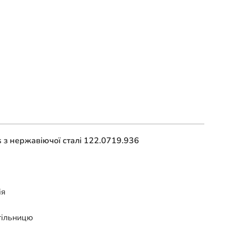
 з нержавіючої сталі 122.0719.936
ія
стільницю