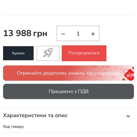
13 988
грн
−
+
Поторгуватися
Купити
Отримайте додаткову знижку від
менеджера
Працюємо з ПДВ
Характеристики та опис
Код товару