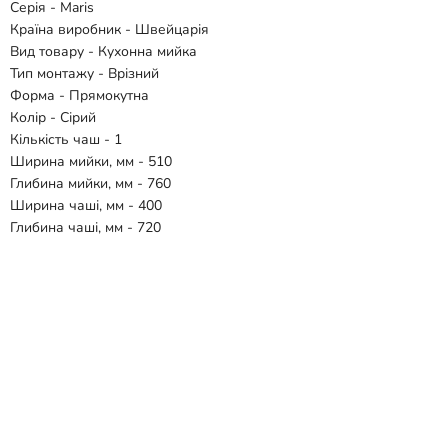
Серія - Maris
Країна виробник - Швейцарія
Вид товару - Кухонна мийка
Тип монтажу - Врізний
Форма - Прямокутна
Колір - Сірий
Кількість чаш - 1
Ширина мийки, мм - 510
Глибина мийки, мм - 760
Ширина чаші, мм - 400
Глибина чаші, мм - 720
Матеріал - Фраграніт
Гарантія - 10 років
Комплектація:
- Мийка
- Зливний клапан
- Сифон
Відгуки