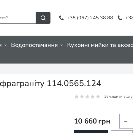
+38 (067) 245 38 88
+38
я
Водопостачання
Кухонні мийки та аксе
 фраграніту 114.0565.124
Залишити відгу
10 660
грн
−