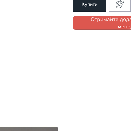
Купити
Отримайте дода
мене