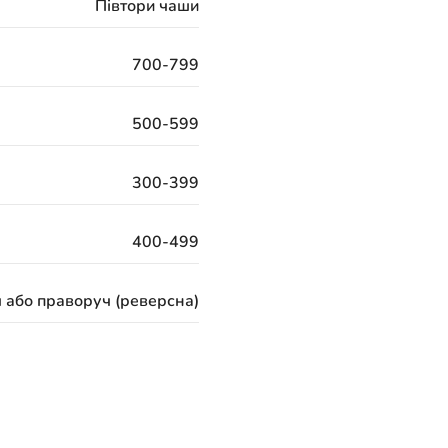
Півтори чаши
700-799
500-599
300-399
400-499
 або праворуч (реверсна)
120 місяців