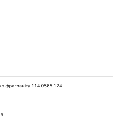
s з фраграніту 114.0565.124
ія