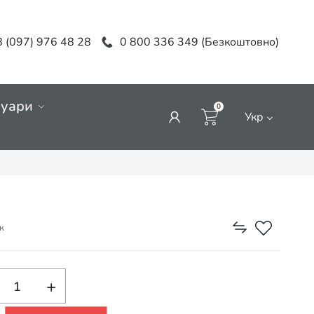
 (097) 976 48 28
0 800 336 349 (Безкоштовно)
суари
0
Укр
к
+