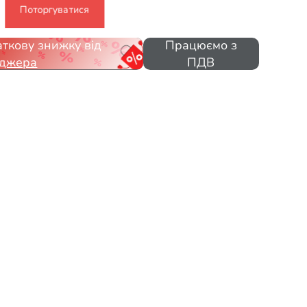
Поторгуватися
ткову знижку від
Працюємо з
джера
ПДВ