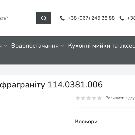
+38 (067) 245 38 88
+38
я
Водопостачання
Кухонні мийки та аксе
 фраграніту 114.0381.006
Залишити відгу
Кольори