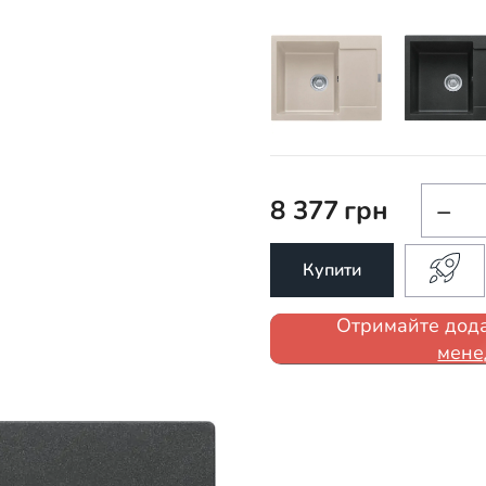
8 377
грн
−
Купити
Отримайте дода
мене