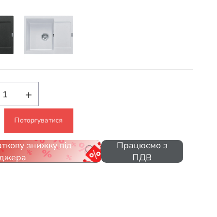
+
Поторгуватися
ткову знижку від
Працюємо з
джера
ПДВ