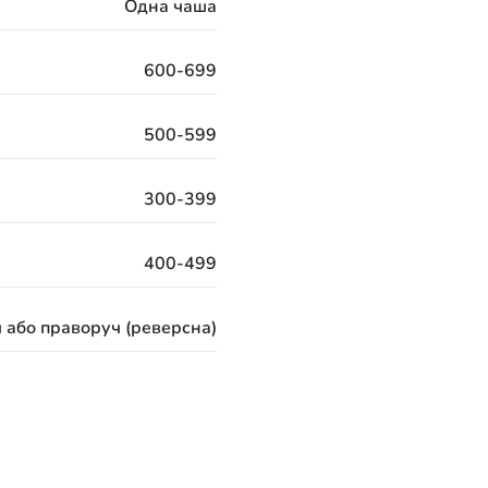
Одна чаша
600-699
500-599
300-399
400-499
 або праворуч (реверсна)
120 місяців