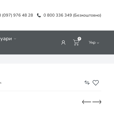
 (097) 976 48 28
0 800 336 349 (Безкоштовно)
суари
0
Укр
к