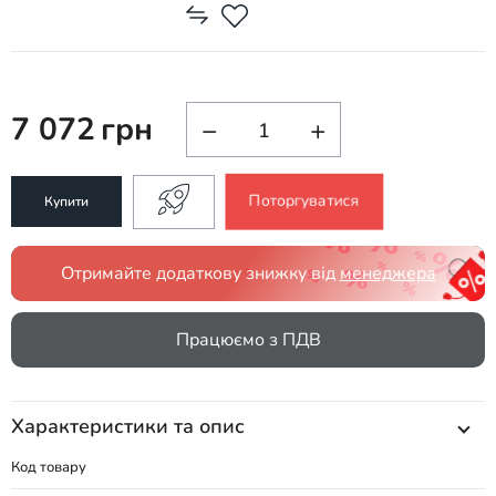
7 072
грн
−
+
Поторгуватися
Купити
Отримайте додаткову знижку від
менеджера
Працюємо з ПДВ
Характеристики та опис
Код товару