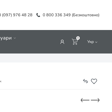
 (097) 976 48 28
0 800 336 349 (Безкоштовно)
суари
0
Укр
к