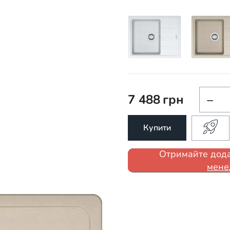
7 488
грн
−
Купити
Отримайте дода
мене