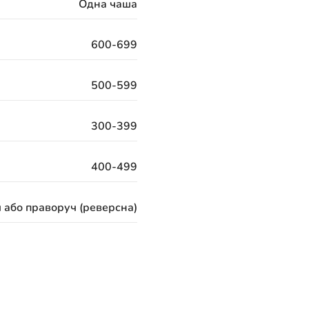
Одна чаша
600-699
500-599
300-399
400-499
 або праворуч (реверсна)
120 місяців