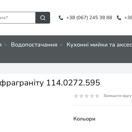
+38 (067) 245 38 88
+38
я
Водопостачання
Кухонні мийки та аксе
 фраграніту 114.0272.595
Залишити відгу
Кольори