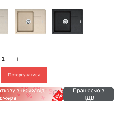
+
Поторгуватися
ткову знижку від
Працюємо з
джера
ПДВ