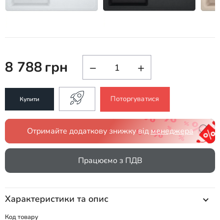
8 788
грн
−
+
Поторгуватися
Купити
Отримайте додаткову знижку від
менеджера
Працюємо з ПДВ
Характеристики та опис
Код товару