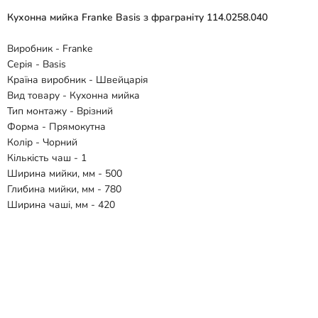
Кухонна мийка Franke Basis з фраграніту 114.0258.040
Виробник - Franke
Серія - Basis
Країна виробник - Швейцарія
Вид товару - Кухонна мийка
Тип монтажу - Врізний
Форма - Прямокутна
Колір - Чорний
Кількість чаш - 1
Ширина мийки, мм - 500
Глибина мийки, мм - 780
Ширина чаші, мм - 420
Глибина чаші, мм - 340
Матеріал - Фраграніт
Гарантія - 10 років
Комплектація:
- Мийка
- Зливний клапан