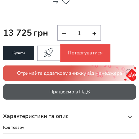
13 725
грн
−
+
Поторгуватися
Купити
Отримайте додаткову знижку від
менеджера
Працюємо з ПДВ
Характеристики та опис
Код товару