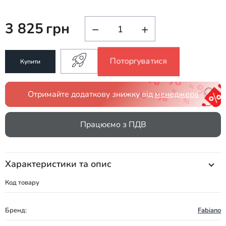
3 825
грн
−
+
Поторгуватися
Купити
Отримайте додаткову знижку від
менеджера
Працюємо з ПДВ
Характеристики та опис
Код товару
Бренд:
Fabiano