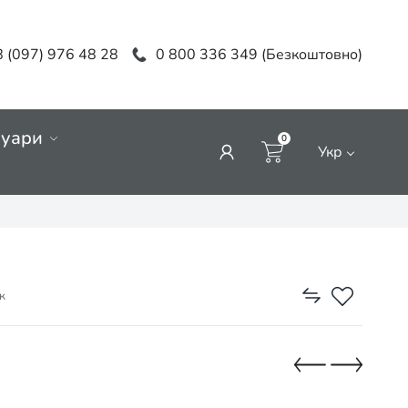
 (097) 976 48 28
0 800 336 349 (Безкоштовно)
суари
0
Укр
к