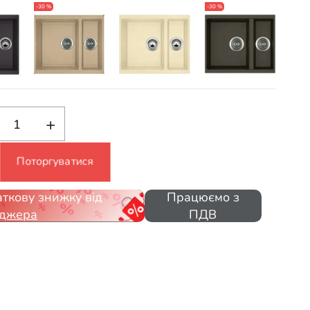
-30 %
-30 %
+
Поторгуватися
ткову знижку від
Працюємо з
джера
ПДВ