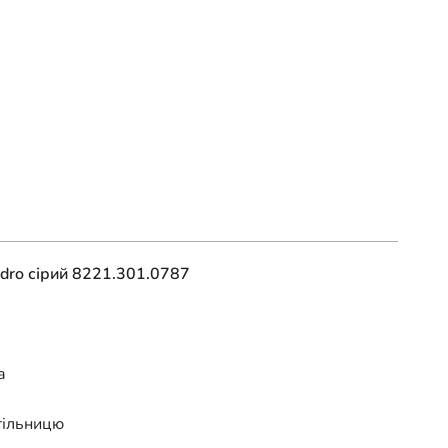
dro сірий 8221.301.0787
а
стільницю