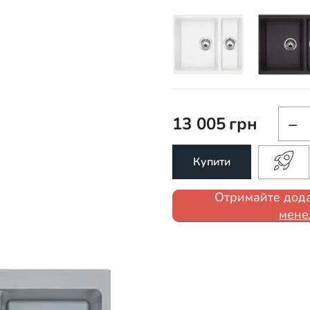
13 005
грн
−
Купити
Отримайте дода
мене