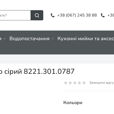
+38 (067) 245 38 88
+38
я
Водопостачання
Кухонні мийки та аксе
o сірий 8221.301.0787
Залишити відгу
Кольори