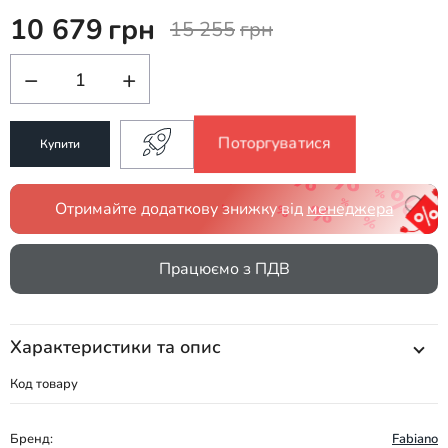
10 679
грн
15 255
грн
−
+
Поторгуватися
Купити
Отримайте додаткову знижку від
менеджера
Працюємо з ПДВ
Характеристики та опис
Код товару
Бренд:
Fabiano