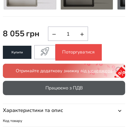
8 055
грн
−
+
Поторгуватися
Купити
Отримайте додаткову знижку від
менеджера
Працюємо з ПДВ
Характеристики та опис
Код товару