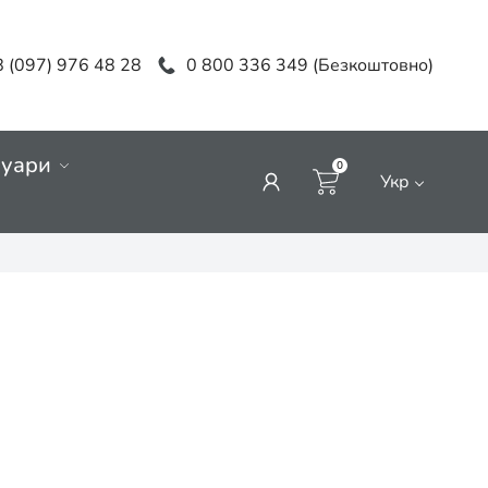
 (097) 976 48 28
0 800 336 349 (Безкоштовно)
суари
0
Укр