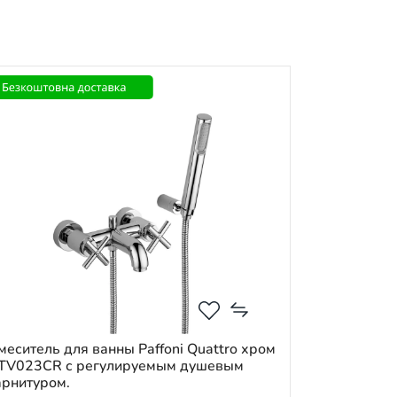
меситель для ванны Paffoni Quattro хром
TV023CR с регулируемым душевым
арнитуром.