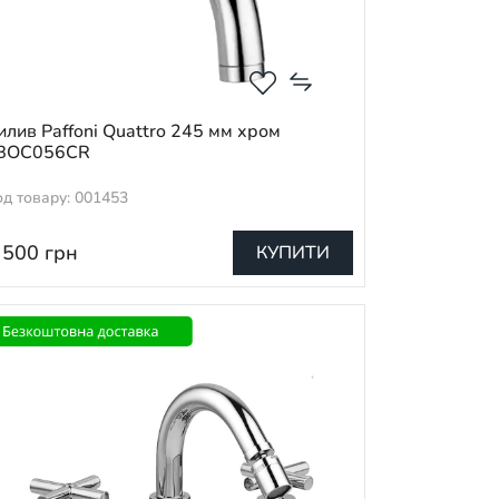
илив Paffoni Quattro 245 мм хром
BOC056CR
од товару: 001453
 500
грн
КУПИТИ