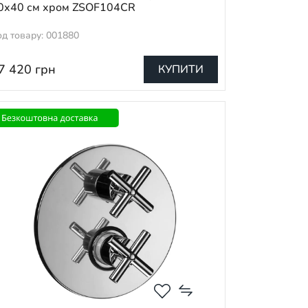
0х40 см хром ZSOF104CR
од товару: 001880
7 420
грн
КУПИТИ