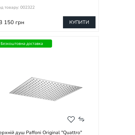
од товару: 002322
3 150
грн
КУПИТИ
ерхній душ Paffoni Original "Quattro"