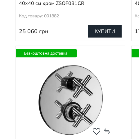
40х40 см хром ZSOF081CR
4
Код товару: 001882
К
25 060
грн
1
КУПИТИ