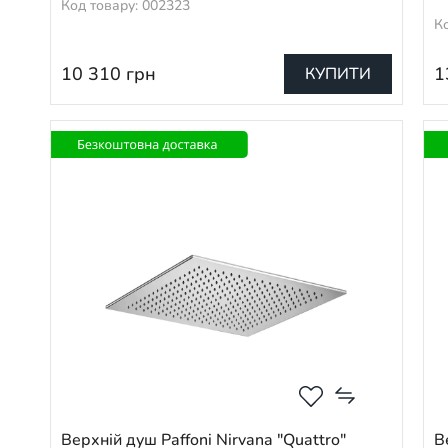
Код товару: 002323
К
10 310
грн
1
КУПИТИ
Верхній душ Paffoni Nirvana "Quattro"
В