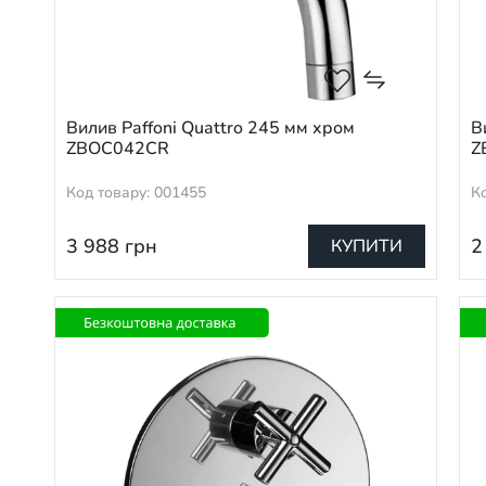
Вилив Paffoni Quattro 245 мм хром
В
ZBOC042CR
Z
Код товару: 001455
К
3 988
грн
2
КУПИТИ