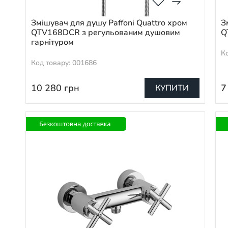
Змішувач для душу Paffoni Quattro хром
З
QTV168DCR з регульованим душовим
Q
гарнітуром
К
Код товару: 001686
10 280
грн
7
КУПИТИ