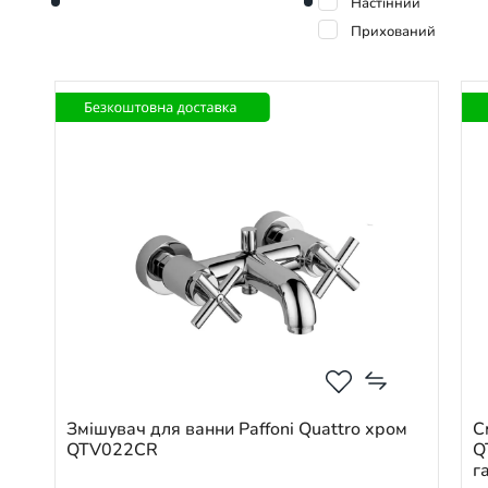
Настінний
Прихований
Змішувач для ванни Paffoni Quattro хром
С
QTV022CR
Q
г