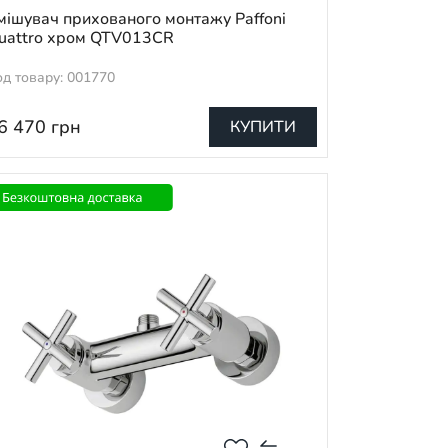
мішувач прихованого монтажу Paffoni
uattro хром QTV013CR
од товару: 001770
6 470
грн
КУПИТИ