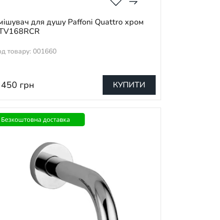
мішувач для душу Paffoni Quattro хром
TV168RCR
од товару: 001660
 450
грн
КУПИТИ