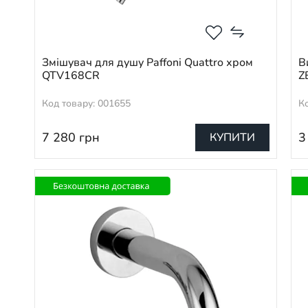
Змішувач для душу Paffoni Quattro хром
В
QTV168CR
Z
Код товару: 001655
К
7 280
грн
3
КУПИТИ