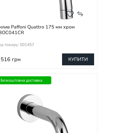
илив Paffoni Quattro 175 мм хром
BOC041CR
од товару: 001457
 516
грн
КУПИТИ