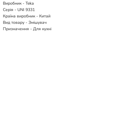
Виробник - Teka
Серія - UNI 9331
Країна виробник - Китай
Вид товару - Змішувач
Призначення - Для кухні
Тип монтажу - Врізний
Колір - Чорний
Матеріал - Латунь
Тип управління - Одноважільний
Висота змішувача, мм - 343
Механізм змішування - Керамічний картридж
Поворотний вилив - Так
Витяжний вилив - Так
Гнучкий вилив - Ні
Під фільтровану воду - Ні
Підключення - 1/2 "G
Гарантія - 5 років
Відгуки