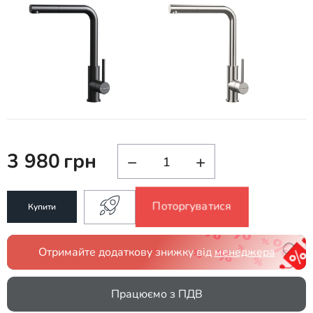
3 980
грн
−
+
Поторгуватися
Купити
Отримайте додаткову знижку від
менеджера
Працюємо з ПДВ