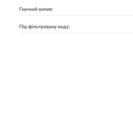
Гнучкий вилив:
Під фільтровану воду:
Матеріал:
Підключення:
Гарантія:
Схожі товари