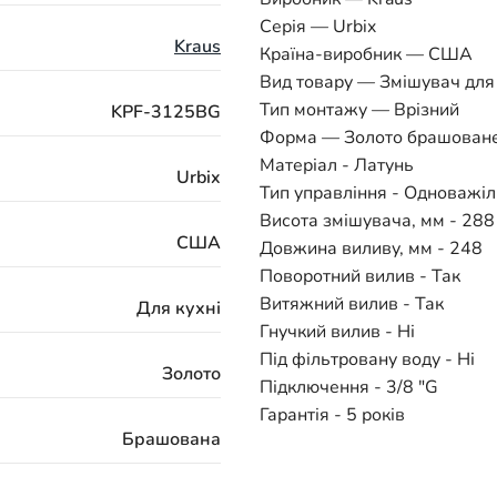
Серія — Urbix
Kraus
Країна-виробник — США
Вид товару — Змішувач для
Тип монтажу — Врізний
KPF-3125BG
Форма — Золото брашован
Матеріал - Латунь
Urbix
Тип управління - Одноважі
Висота змішувача, мм - 288
США
Довжина виливу, мм - 248
Поворотний вилив - Так
Витяжний вилив - Так
Для кухні
Гнучкий вилив - Ні
Під фільтровану воду - Ні
Золото
Підключення - 3/8 "G
Гарантія - 5 років
Брашована