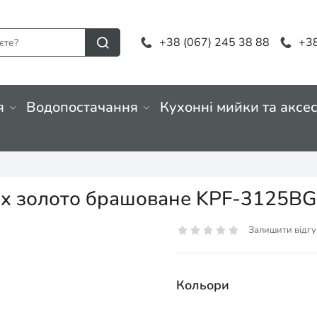
+38 (067) 245 38 88
+38
я
Водопостачання
Кухонні мийки та аксе
bix золото брашоване KPF-3125BG
Залишити відгу
Кольори