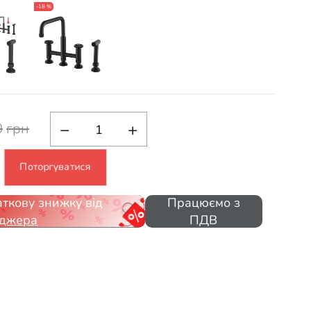
-18 %
−
+
0
грн
Поторгуватися
ткову знижку від
Працюємо з
джера
ПДВ