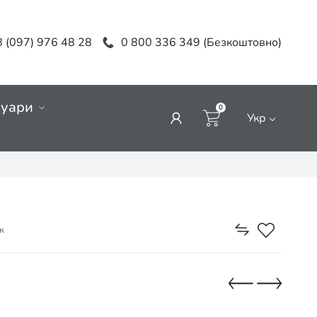
 (097) 976 48 28
0 800 336 349 (Безкоштовно)
суари
0
Укр
к