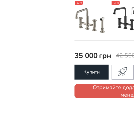
-17 %
-17 %
35 000
грн
42 55
Купити
Отримайте дода
мене