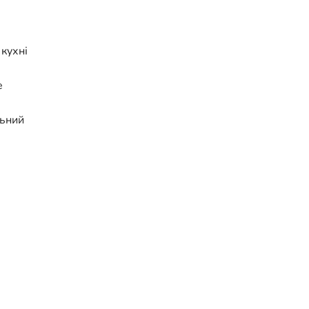
 кухні
е
льний