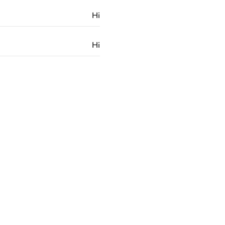
Ні
Ні
Латунь
3/8 "G
60 місяців