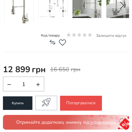
Залишити відгук
Код товару:
12 899
грн
16 650
грн
−
+
Поторгуватися
Купити
Отримайте додаткову знижку від
менеджера