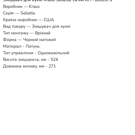
Виробник — Kraus
Серія — Sellette
Країна-виробник — США
Вид товару — Змішувач для кухні
Тип монтажу — Врізний
Форма — Чорний матовий
Матеріал - Латунь
Тип управління - Одноважільний
Висота змішувача, мм - 524
Довжина виливу, мм - 271
Механізм змішування - Керамічний картридж
Поворотний вилив - Так
Витяжний вилив - Так
Гнучкий вилив - Ні
Під фільтровану воду - Ні
Підключення - 3/8 "G
Гарантія - 5 років
Відгуки