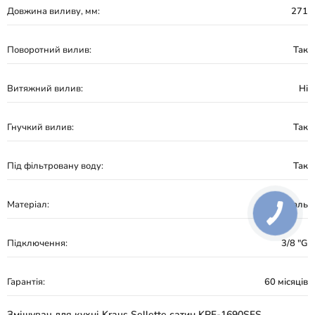
Довжина виливу, мм:
271
Поворотний вилив:
Так
Витяжний вилив:
Ні
Гнучкий вилив:
Так
Під фільтровану воду:
Так
Матеріал:
Сталь
Підключення:
3/8 "G
Гарантія:
60 місяців
Змішувач для кухні Kraus Sellette сатин KPF-1690SFS