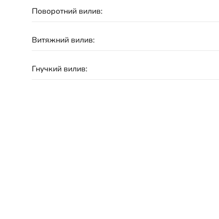
Поворотний вилив:
Витяжний вилив:
Гнучкий вилив:
Під фільтровану воду:
Матеріал:
Підключення:
Гарантія: