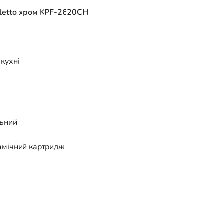
Oletto хром KPF-2620CH
 кухні
льний
амічний картридж