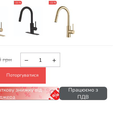
-22 %
-22 %
−
+
0
грн
Поторгуватися
ткову знижку від
Працюємо з
джера
ПДВ