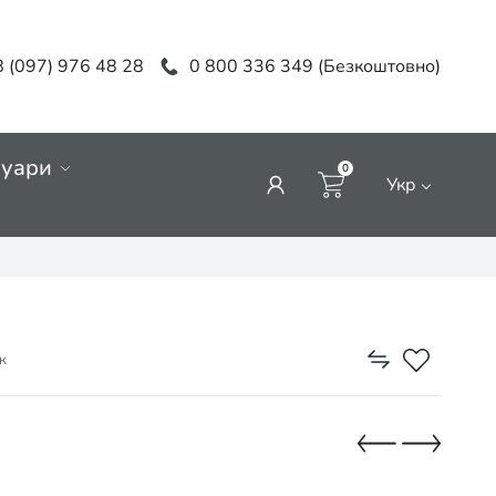
 (097) 976 48 28
0 800 336 349 (Безкоштовно)
суари
0
Укр
к