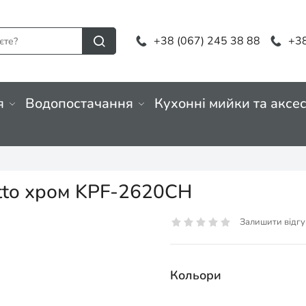
+38 (067) 245 38 88
+38
я
Водопостачання
Кухонні мийки та аксе
etto хром KPF-2620CH
Залишити відгу
Кольори