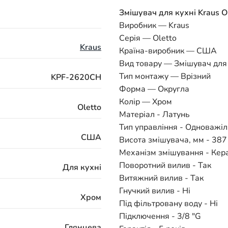
Змішувач для кухні Kraus 
Виробник — Kraus
Серія — Oletto
Kraus
Країна-виробник — США
Вид товару — Змішувач для
Тип монтажу — Врізний
KPF-2620CH
Форма — Округла
Колір — Хром
Oletto
Матеріал - Латунь
Тип управління - Одноважі
США
Висота змішувача, мм - 387
Механізм змішування - Кер
Поворотний вилив - Так
Для кухні
Витяжний вилив - Так
Гнучкий вилив - Ні
Хром
Під фільтровану воду - Ні
Підключення - 3/8 "G
Глянцева