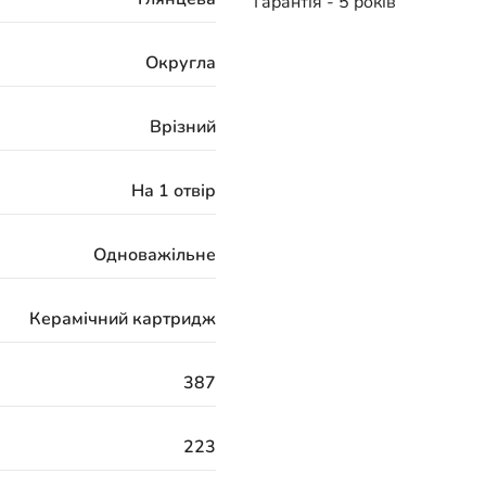
Гарантія - 5 років
Округла
Врізний
На 1 отвір
Одноважільне
Керамічний картридж
387
223