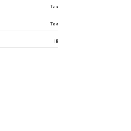
Так
Так
Ні
Ні
Латунь
3/8 "G
60 місяців