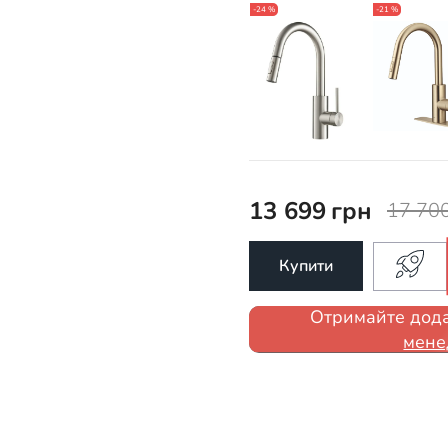
-24 %
-21 %
13 699
грн
17 70
Купити
Отримайте дода
мене