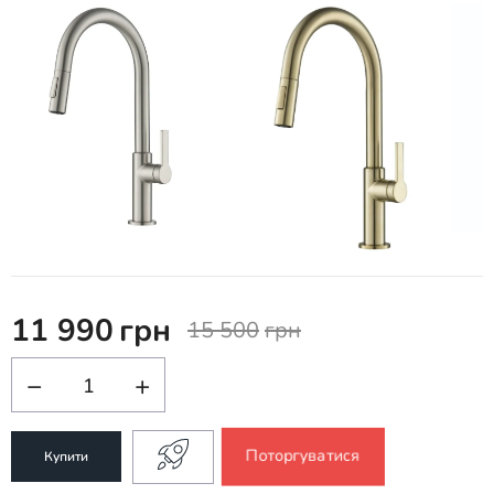
11 990
грн
15 500
грн
−
+
Поторгуватися
Купити