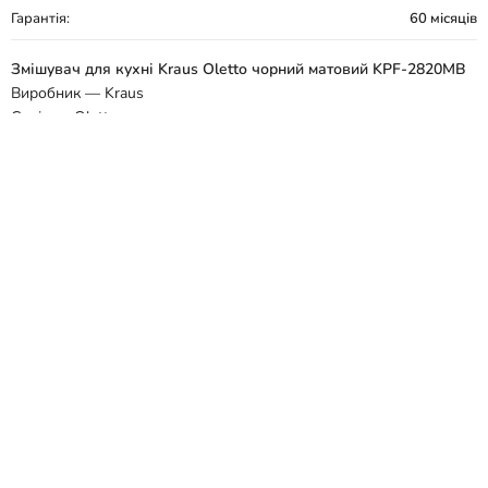
Гарантія:
60 місяців
Змішувач для кухні Kraus Oletto чорний матовий KPF-2820MB
Виробник — Kraus
Серія — Oletto
Країна-виробник — США
Вид товару — Змішувач для кухні
Тип монтажу — Врізний
Форма — Округла
Колір — Чорний матовий
Матеріал - Латунь
Тип управління - Одноважільний
Висота змішувача, мм - 423
Механізм змішування - Керамічний картридж
Поворотний вилив - Так
Витяжний вилив - Так
Гнучкий вилив - Ні
Під фільтровану воду - Ні
Підключення - 3/8 "G
Гарантія - 5 років