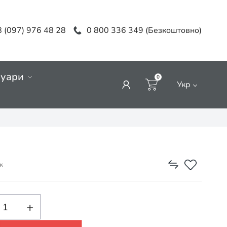
 (097) 976 48 28
0 800 336 349 (Безкоштовно)
суари
0
Укр
к
+