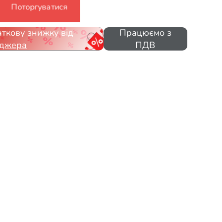
Поторгуватися
ткову знижку від
Працюємо з
джера
ПДВ