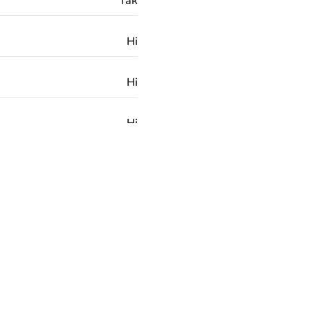
Так
Ні
Ні
Ні
Латунь
3/8 "G
24 місяці