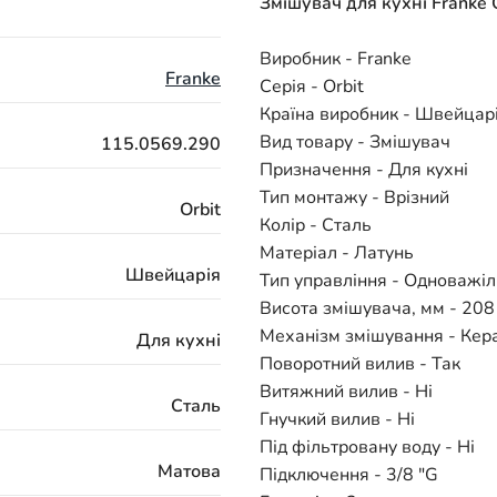
Змішувач для кухні Franke 
Виробник - Franke
Franke
Серія - Orbit
Країна виробник - Швейцар
Вид товару - Змішувач
115.0569.290
Призначення - Для кухні
Тип монтажу - Врізний
Orbit
Колір - Сталь
Матеріал - Латунь
Швейцарія
Тип управління - Одноважі
Висота змішувача, мм - 208
Механізм змішування - Кер
Для кухні
Поворотний вилив - Так
Витяжний вилив - Ні
Сталь
Гнучкий вилив - Ні
Під фільтровану воду - Ні
Матова
Підключення - 3/8 "G