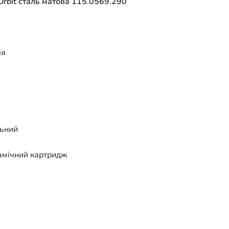
Orbit сталь матова 115.0569.290
ія
льний
амічний картридж