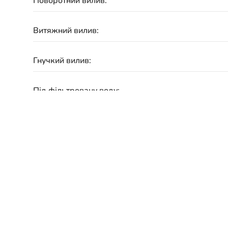
Поворотний вилив:
Витяжний вилив:
Гнучкий вилив:
Під фільтровану воду:
Матеріал:
Підключення:
Гарантія: