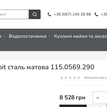
+38 (067) 245 38 88
+38
я
Водопостачання
Кухонні мийки та аксе
bit сталь матова 115.0569.290
Залишити відгу
8 528
грн
−