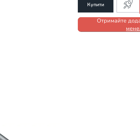
Купити
Отримайте дода
мене