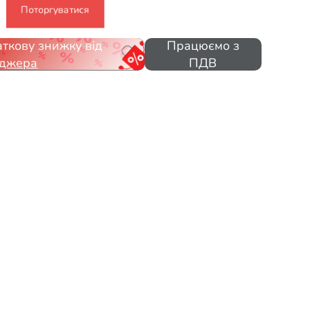
Поторгуватися
ткову знижку від
Працюємо з
джера
ПДВ