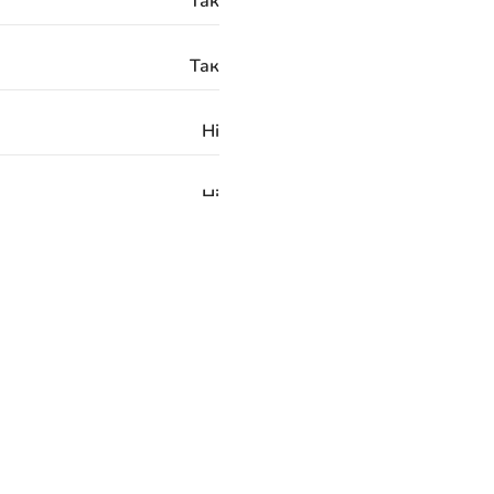
Так
Так
Ні
Ні
Латунь
3/8 "G
24 місяці