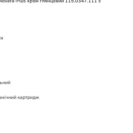
 Novara-Plus хром глянцевий 115.0347.111 з
ія
льний
амічний картридж