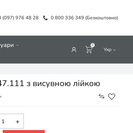
 (097) 976 48 28
0 800 336 349 (Безкоштовно)
суари
0
Укр
47.111 з висувною лійкою
к
+