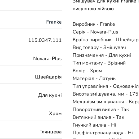
Змішувач для кухні Franke
висувною лійкою
Franke
Виробник - Franke
Серія - Novara-Plus
Країна виробник - Швейцар
115.0347.111
Вид товару - Змішувач
Призначення - Для кухні
Novara-Plus
Тип монтажу - Врізний
Колір - Хром
Швейцарія
Матеріал - Латунь
Тип управління - Одноважі
Висота змішувача, мм - 175
Для кухні
Механізм змішування - Кер
Поворотний вилив - Так
Хром
Витяжний вилив - Так
Гнучкий вилив - Ні
Глянцева
Під фільтровану воду - Ні