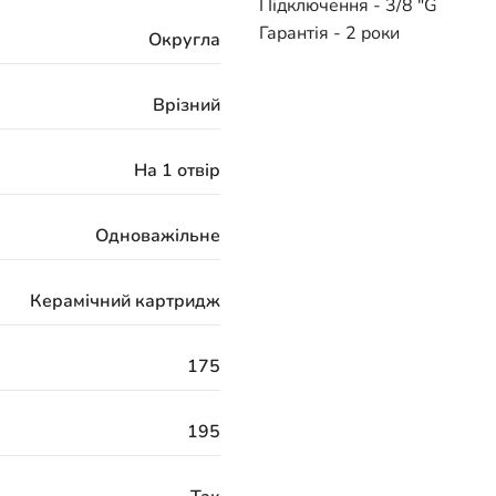
Підключення - 3/8 "G
Гарантія - 2 роки
Округла
Врізний
На 1 отвір
Одноважільне
Керамічний картридж
175
195