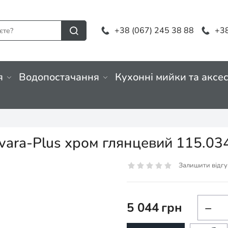
+38 (067) 245 38 88
+38
я
Водопостачання
Кухонні мийки та аксе
ovara-Plus хром глянцевий 115.03
Залишити відгу
5 044
грн
−