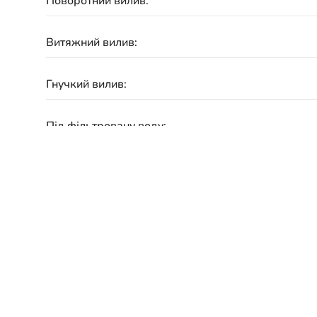
Поворотний вилив:
Витяжний вилив:
Гнучкий вилив:
Під фільтровану воду:
Матеріал:
Підключення:
Гарантія: