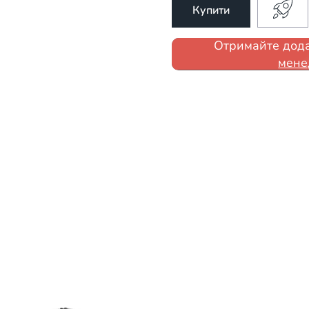
Купити
Отримайте дода
мене