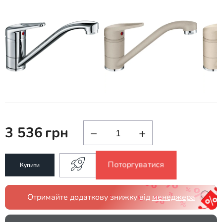
3 536
грн
−
+
Поторгуватися
Купити
Отримайте додаткову знижку від
менеджера