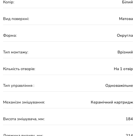
Колір:
Білий
Вид поверхні:
Матова
Форма:
Округла
Тип монтажу:
Врізний
Кількість отворів:
На 1 отвір
Тип управління :
Одноважільне
Механізм змішування:
Керамічний картридж
Висота змішувача, мм:
184
Довжина виливу, мм:
214