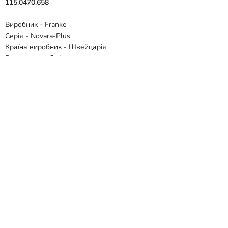
115.0470.658
Виробник - Franke
Серія - Novara-Plus
Країна виробник - Швейцарія
Вид товару - Змішувач
Призначення - Для кухні
Тип монтажу - Врізний
Колір - Білий
Матеріал - Латунь
Тип управління - Одноважільний
Висота змішувача, мм - 184
Механізм змішування - Керамічний картридж
Поворотний вилив - Так
Витяжний вилив - Ні
Гнучкий вилив - Ні
Під фільтровану воду - Ні
Підключення - 3/8 "G
Гарантія - 2 роки