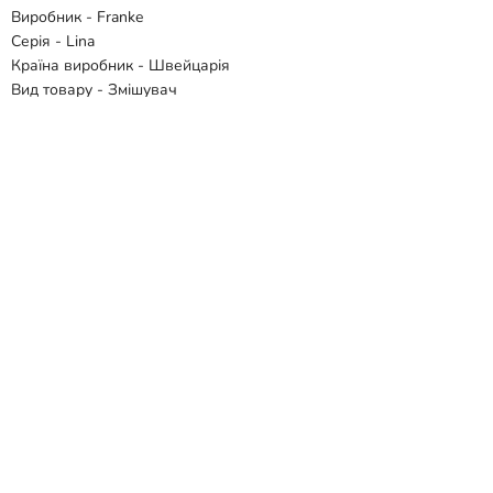
Виробник - Franke
Серія - Lina
Країна виробник - Швейцарія
Вид товару - Змішувач
Призначення - Для кухні
Тип монтажу - Врізний
Колір - Сірий
Матеріал - Латунь
Тип управління - Одноважільний
Висота змішувача, мм - 350
Механізм змішування - Керамічний картридж
Поворотний вилив - Так
Витяжний вилив - Ні
Гнучкий вилив - Ні
Під фільтровану воду - Ні
Підключення - 3/8 "G
Гарантія - 2 роки
Відгуки