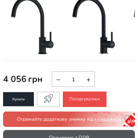
4 056
грн
−
+
Поторгуватися
Купити
Отримайте додаткову знижку від
менеджера
Працюємо з ПДВ