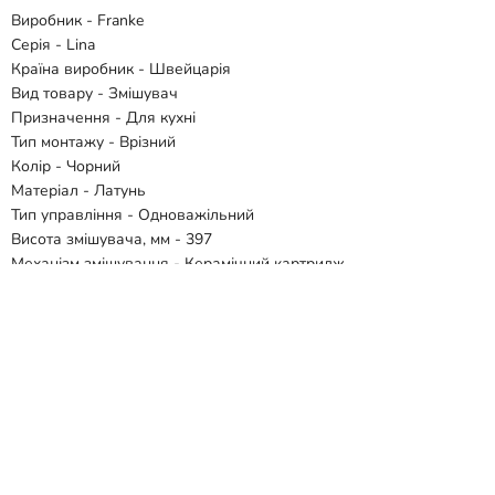
Виробник - Franke
Серія - Lina
Країна виробник - Швейцарія
Вид товару - Змішувач
Призначення - Для кухні
Тип монтажу - Врізний
Колір - Чорний
Матеріал - Латунь
Тип управління - Одноважільний
Висота змішувача, мм - 397
Механізм змішування - Керамічний картридж
Поворотний вилив - Так
Витяжний вилив - Ні
Гнучкий вилив - Ні
Під фільтровану воду - Так
Підключення - 3/8 "G
Гарантія - 2 роки
Відгуки