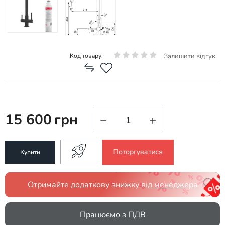
Залишити відгук
Код товару:
15 600
грн
−
+
Поторгуватися
Купити
Отримайте додаткову знижку від
менеджера
Працюємо з ПДВ