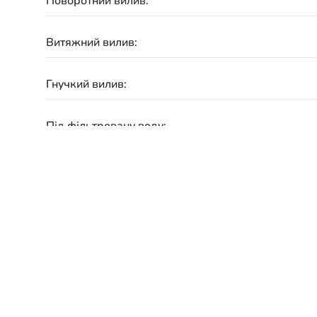
Поворотний вилив:
Витяжний вилив:
Гнучкий вилив:
Під фільтровану воду:
Матеріал:
Підключення:
Гарантія: