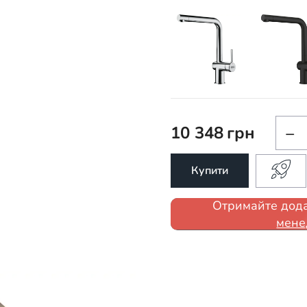
10 348
грн
−
Купити
Отримайте дода
мене