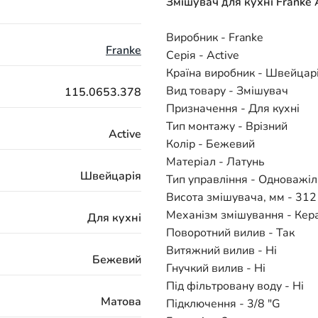
Змішувач для кухні Franke
Виробник - Franke
Franke
Серія - Active
Країна виробник - Швейцар
Вид товару - Змішувач
115.0653.378
Призначення - Для кухні
Тип монтажу - Врізний
Active
Колір - Бежевий
Матеріал - Латунь
Швейцарія
Тип управління - Одноважі
Висота змішувача, мм - 312
Механізм змішування - Кер
Для кухні
Поворотний вилив - Так
Витяжний вилив - Ні
Бежевий
Гнучкий вилив - Ні
Під фільтровану воду - Ні
Матова
Підключення - 3/8 "G