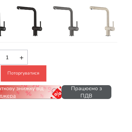
+
Поторгуватися
ткову знижку від
Працюємо з
джера
ПДВ