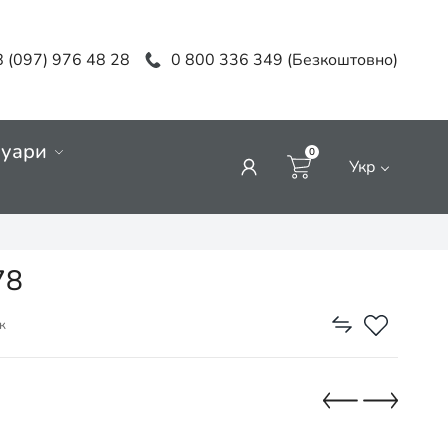
 (097) 976 48 28
0 800 336 349 (Безкоштовно)
суари
0
Укр
78
к