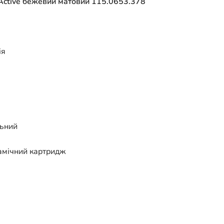
 Active бежевий матовий 115.0653.378
ія
льний
амічний картридж