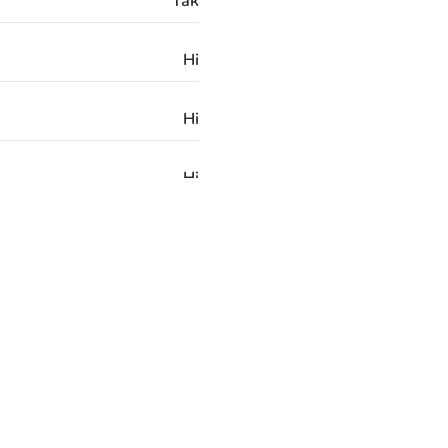
Так
Ні
Ні
Ні
Латунь
3/8 "G
24 місяці