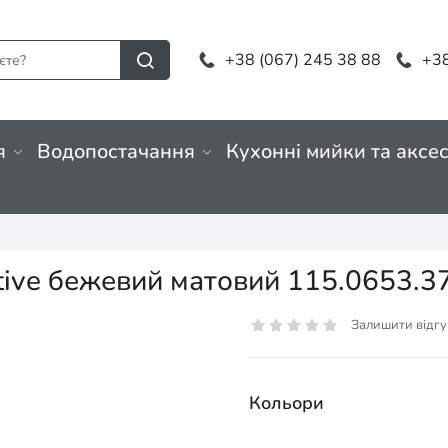
+38 (067) 245 38 88
+38
я
Водопостачання
Кухонні мийки та аксе
ctive бежевий матовий 115.0653.3
Залишити відгу
Кольори