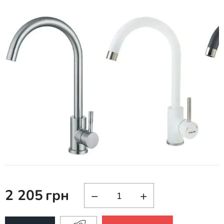
2 205
грн
−
+