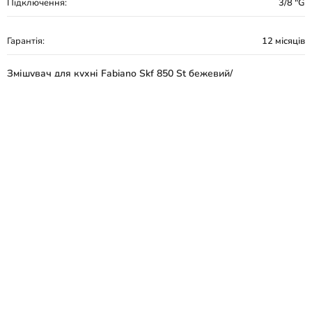
Підключення:
3/8 "G
Гарантія:
12 місяців
Змішувач для кухні Fabiano Skf 850 St бежевий/
сталь 8232.401.0908
Виробник - Fabiano
Серія - Skf 850 St
Країна виробник - Туреччина
Вид товару - Змішувач
Призначення - Для кухні
Тип монтажу - Врізний
Колір - Бежевий/сталь
Матеріал - Нержавіюча сталь
Тип управління - Одноважільний
Висота змішувача, мм - 357
Механізм змішування - Керамічний картридж
Поворотний вилив - Так
Витяжний вилив - Ні