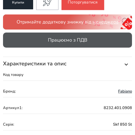
Поторгуватися
Купити
Отримайте додаткову знижку від
менеджера
Працюємо з ПДВ
Характеристики та опис
Код товару
Бренд:
Fabiano
Артикул1:
8232.401.0908
Серія:
Skf 850 St