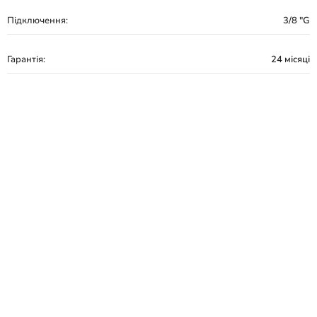
Підключення:
3/8 "G
Гарантія:
24 місяці
Змішувач для кухні Fabiano Fkm 71 графіт матовий
8232.403.1545
Виробник - Fabiano
Серія - Fkm 71
Країна виробник - Туреччина
Вид товару - Змішувач
Призначення - Для кухні
Тип монтажу - Врізний
Колір - Графіт
Матеріал - Нержавіюча сталь
Тип управління - Одноважільний
Висота змішувача, мм - 375
Механізм змішування - Керамічний картридж
Поворотний вилив - Так