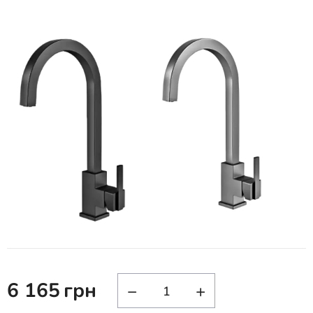
6 165
грн
−
+