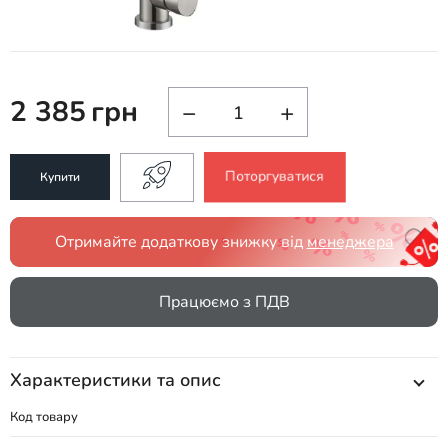
2 385
грн
−
+
Поторгуватися
Купити
Отримайте додаткову знижку від
менеджера
Працюємо з ПДВ
Характеристики та опис
Код товару