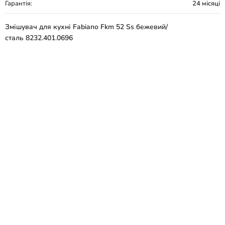
Гарантія:
24 місяці
Змішувач для кухні Fabiano Fkm 52 Ss бежевий/
сталь 8232.401.0696
Виробник - Fabiano
Серія - Fkm 52 Ss
Країна виробник - Туреччина
Вид товару - Змішувач
Призначення - Для кухні
Тип монтажу - Врізний
Колір - Бежевий/сталь
Матеріал - Нержавіюча сталь
Тип управління - Одноважільний
Висота змішувача, мм - 323
Механізм змішування - Керамічний картридж
Поворотний вилив - Так
Витяжний вилив - Ні
Гнучкий вилив - Ні
Під фільтровану воду - Ні