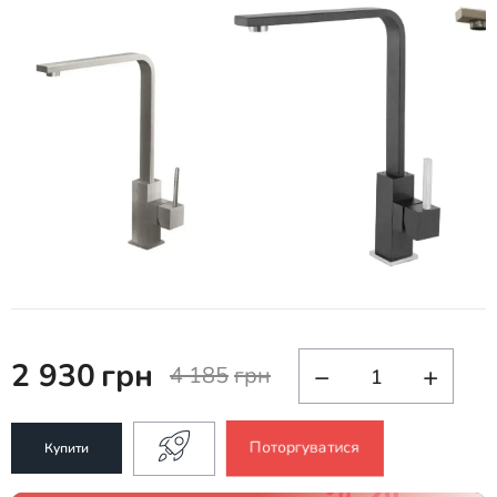
2 930
грн
−
+
4 185
грн
Поторгуватися
Купити