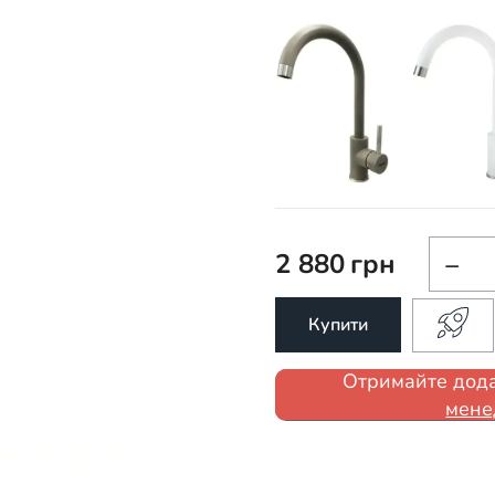
2 880
грн
−
Купити
Отримайте дода
мене