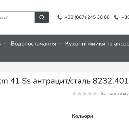
+38 (067) 245 38 88
+38
я
Водопостачання
Кухонні мийки та аксе
km 41 Ss антрацит/сталь 8232.40
Залишити відгу
Кольори