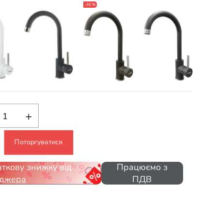
-30 %
+
Поторгуватися
ткову знижку від
Працюємо з
джера
ПДВ