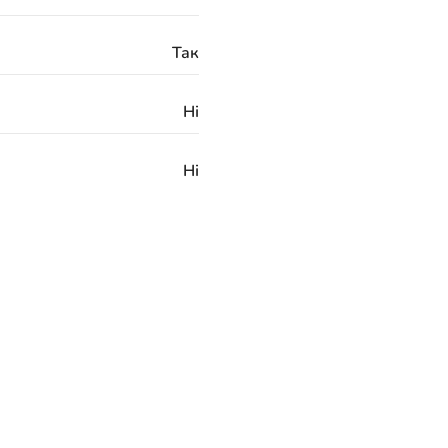
Так
Ні
Ні
Ні
Нержавіюча сталь
3/8 "G
24 місяці