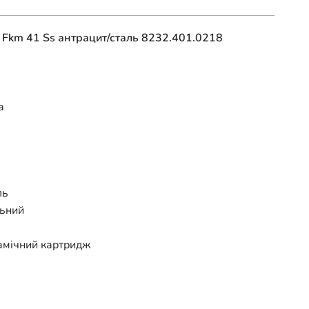
o Fkm 41 Ss антрацит/сталь 8232.401.0218
а
ль
льний
амічний картридж