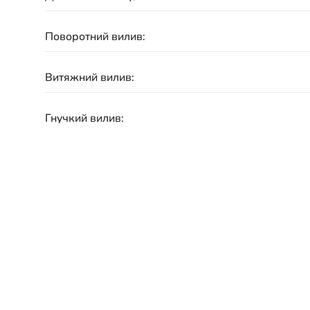
Поворотний вилив:
Витяжний вилив:
Гнучкий вилив:
Під фільтровану воду:
Матеріал:
Підключення:
Гарантія: