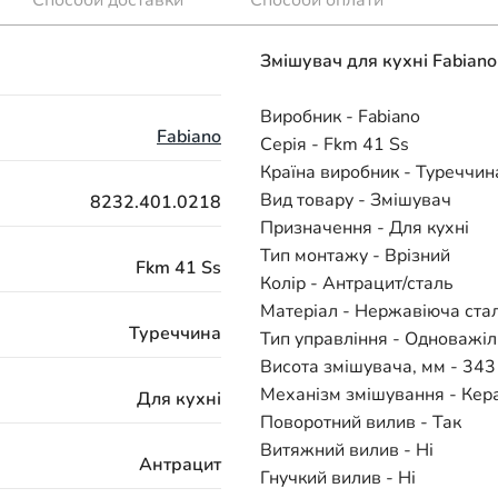
Змішувач для кухні Fabian
Виробник - Fabiano
Fabiano
Серія - Fkm 41 Ss
Країна виробник - Туреччин
Вид товару - Змішувач
8232.401.0218
Призначення - Для кухні
Тип монтажу - Врізний
Fkm 41 Ss
Колір - Антрацит/сталь
Матеріал - Нержавіюча ста
Туреччина
Тип управління - Одноважі
Висота змішувача, мм - 343
Механізм змішування - Кер
Для кухні
Поворотний вилив - Так
Витяжний вилив - Ні
Антрацит
Гнучкий вилив - Ні