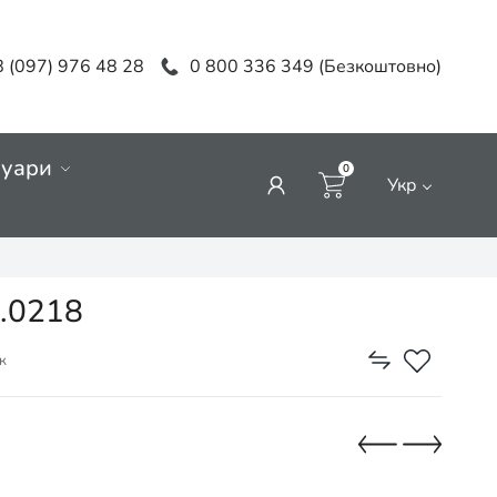
 (097) 976 48 28
0 800 336 349 (Безкоштовно)
суари
0
Укр
1.0218
к