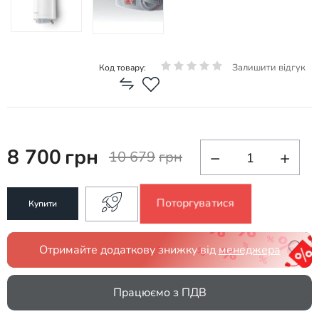
Залишити відгук
Код товару:
8 700
грн
−
+
10 679
грн
Поторгуватися
Купити
Отримайте додаткову знижку від
менеджера
Працюємо з ПДВ