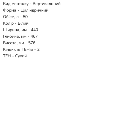
Вид монтажу - Вертикальний
Форма - Циліндричний
Об'єм, л - 50
Колір - Білий
Ширина, мм - 440
Глибина, мм - 467
Висота, мм - 576
Кількість ТЕНів - 2
ТЕН - Сухий
Потужність, Вт - 1600
Тип керування - Механічне
Покриття внутрішнього бака - Склокераміка
Діаметр підключення - 1/2 "
Живлення - 220В/60Гц
Гарантія - 36 міс.
Відгуки
Способи доставки