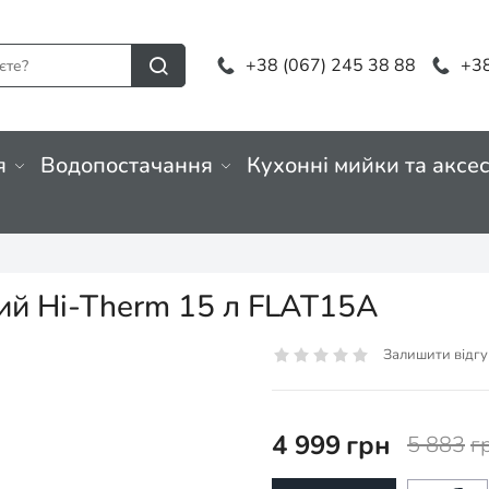
+38 (067) 245 38 88
+38
я
Водопостачання
Кухонні мийки та аксе
ий Hi-Therm 15 л FLAT15A
Залишити відгу
4 999
грн
5 883
г