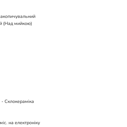
я
 накопичувальний
й (Над мийкою)
 - Склокераміка
 міс. на електроніку