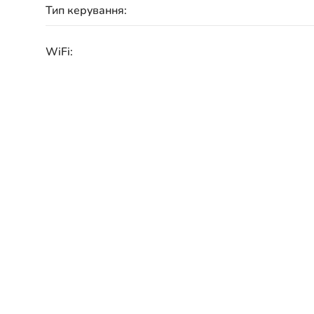
Тип керування:
WiFi:
Електроживлення:
Гарантія:
48 м
Схожі товари