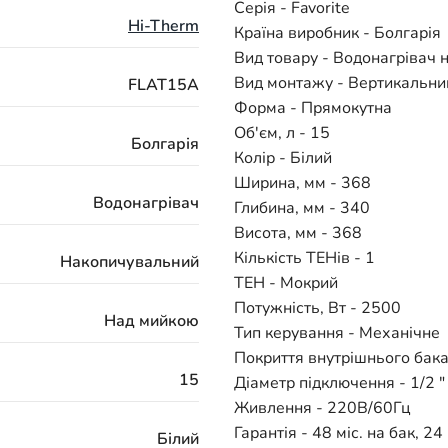
Серія - Favorite
Hi-Therm
Країна виробник - Болгарі
Вид товару - Водонагрівач
Вид монтажу - Вертикальни
FLAT15A
Форма - Прямокутна
Об'єм, л - 15
Болгарія
Колір - Білий
Ширина, мм - 368
Водонагрівач
Глибина, мм - 340
Висота, мм - 368
Кількість ТЕНів - 1
Накопичувальний
ТЕН - Мокрий
Потужність, Вт - 2500
Над мийкою
Тип керування - Механічне
Покриття внутрішнього бака
15
Діаметр підключення - 1/2 "
Живлення - 220В/60Гц
Гарантія - 48 міс. на бак, 24
Білий