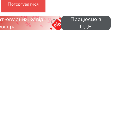
Поторгуватися
ткову знижку від
Працюємо з
джера
ПДВ