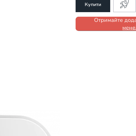
Купити
Отримайте дода
мене