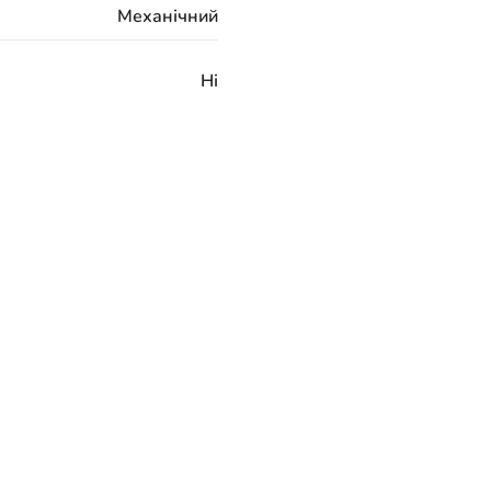
Механічний
Ні
220V/50Hz
ісяців на бак, 24 місяці на
електричну частину