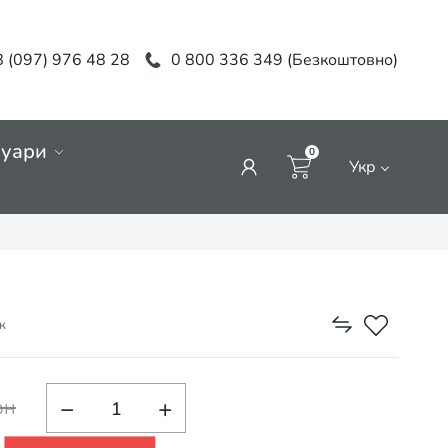
 (097) 976 48 28
0 800 336 349 (Безкоштовно)
суари
0
Укр
к
−
+
рн