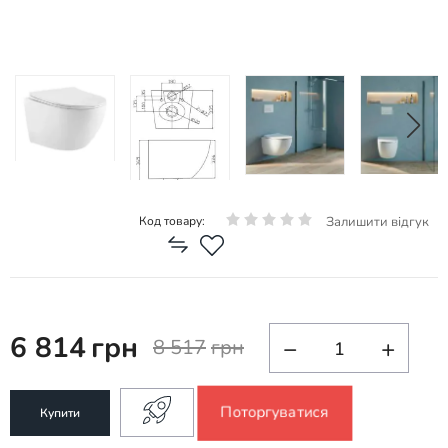
Залишити відгук
Код товару:
6 814
грн
−
+
8 517
грн
Поторгуватися
Купити