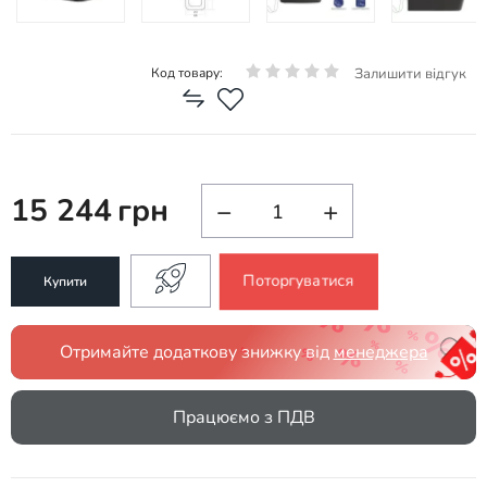
Залишити відгук
Код товару:
15 244
грн
−
+
Поторгуватися
Купити
Отримайте додаткову знижку від
менеджера
Працюємо з ПДВ