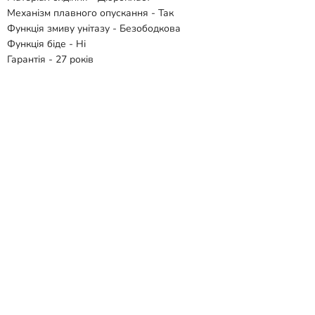
Механізм плавного опускання - Так
Функція змиву унітазу - Безободкова
Функція біде - Ні
Гарантія - 27 років
Комплектація:
- Чаша унітазу
- Сидіння
Відгуки
Способи доставки
Способи оплати
Схожі товари