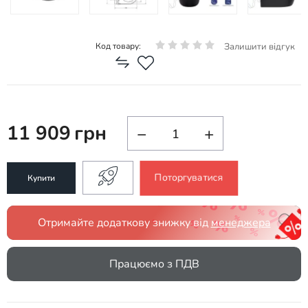
Залишити відгук
Код товару:
11 909
грн
−
+
Поторгуватися
Купити
Отримайте додаткову знижку від
менеджера
Працюємо з ПДВ