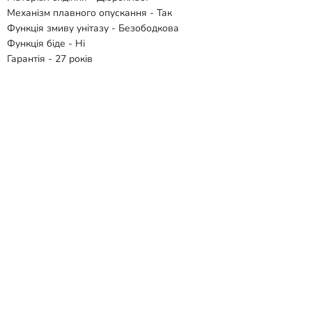
Механізм плавного опускання - Так
Функція змиву унітазу - Безободкова
Функція біде - Ні
Гарантія - 27 років
Комплектація:
- Чаша унітазу
- Сидіння
Відгуки
Способи доставки
Способи оплати
Схожі товари