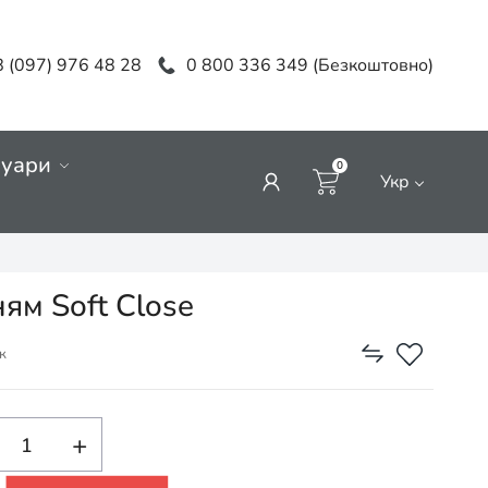
 (097) 976 48 28
0 800 336 349 (Безкоштовно)
суари
0
Укр
ням Soft Close
к
+