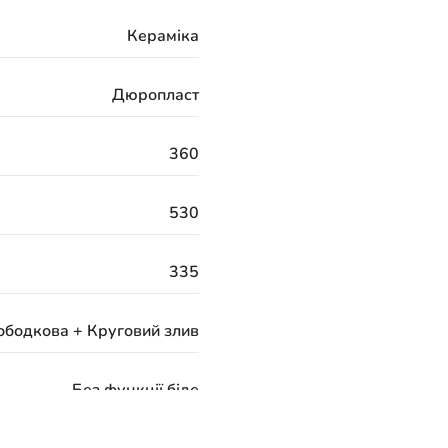
Кераміка
Дюропласт
360
530
335
ободкова + Круговий злив
Без функції біде