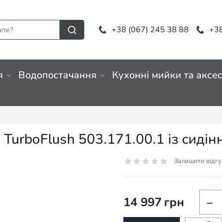
+38 (067) 245 38 88
+38
я
Водопостачання
Кухонні мийки та аксе
e TurboFlush 503.171.00.1 із сидін
Залишити відгу
14 997
грн
−