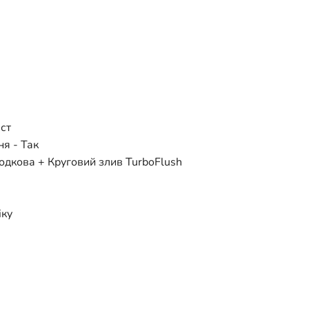
ст
я - Так
одкова + Круговий злив TurboFlush
іку