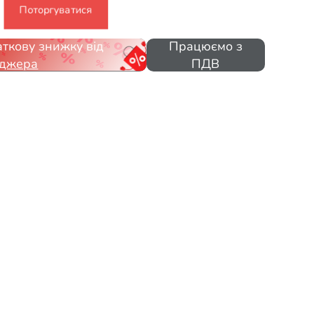
Поторгуватися
ткову знижку від
Працюємо з
джера
ПДВ