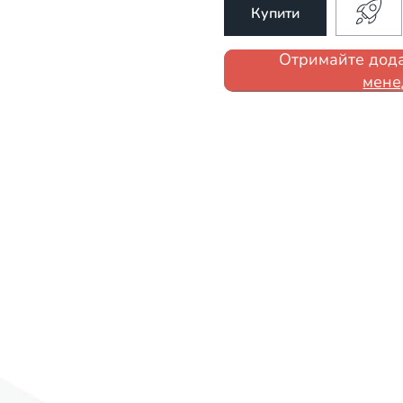
Купити
Отримайте дода
мене