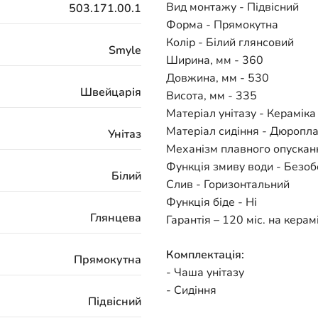
Вид монтажу - Підвісний
503.171.00.1
Форма - Прямокутна
Колір - Білий глянсовий
Smyle
Ширина, мм - 360
Довжина, мм - 530
Швейцарія
Висота, мм - 335
Матеріал унітазу - Кераміка
Матеріал сидіння - Дюропла
Унітаз
Механізм плавного опусканн
Функція змиву води - Безоб
Білий
Слив - Горизонтальний
Функція біде - Ні
Глянцева
Гарантія – 120 міс. на керам
Комплектація:
Прямокутна
- Чаша унітазу
- Сидіння
Підвісний