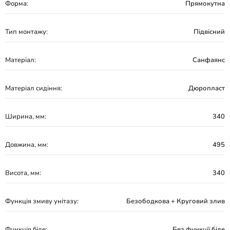
Форма:
Прямокутна
Тип монтажу:
Підвісний
Матеріал:
Санфаянс
Матеріал сидіння:
Дюропласт
Ширина, мм:
340
Довжина, мм:
495
Висота, мм:
340
Функція змиву унітазу:
Безободкова + Круговий злив
Функція біде:
Без функції біде