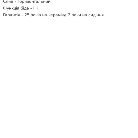
Слив - Горизонтальний
Функція біде - Ні
Гарантія - 25 років на кераміку, 2 роки на сидіння
Комплектація:
- Чаша унітазу
- Сидіння
Відгуки
Способи доставки
Способи оплати
Схожі товари
-21 %
-22 %
-23 %