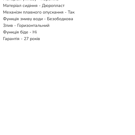
Матеріал сидіння - Дюропласт
Механізм плавного опускання - Так
Функція змиву води - Безободкова
Злив - Горизонтальний
Функція біде - Ні
Гарантія - 27 років
Комплектація:
- Чаша унітазу
- Бачок
- Сидіння
Відгуки
Способи доставки
Способи оплати