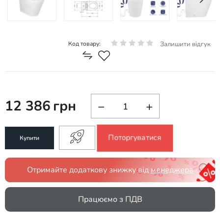
Залишити відгук
Код товару:
12 386
грн
−
+
Поторгуватися
Купити
Отримайте додаткову знижку від
менеджера
Працюємо з ПДВ