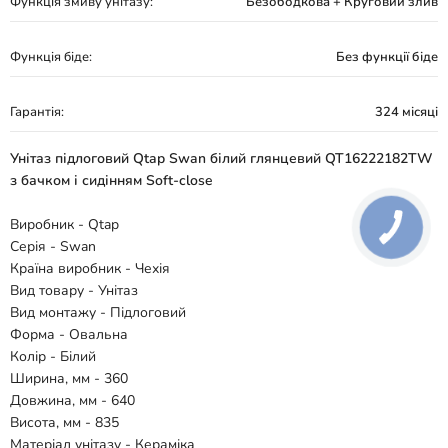
Функція змиву унітазу:
Безободкова + Круговий злив
Функція біде:
Без функції біде
Гарантія:
324 місяці
Унітаз підлоговий Qtap Swan білий глянцевий QT16222182TW
з бачком і сидінням Soft-close
Виробник - Qtap
Серія - Swan
Країна виробник - Чехія
Вид товару - Унітаз
Вид монтажу - Підлоговий
Форма - Овальна
Колір - Білий
Ширина, мм - 360
Довжина, мм - 640
Висота, мм - 835
Матеріал унітазу - Кераміка